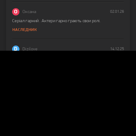
О
Оксана
02.01.26
Серіал гарний . Актери гарно грають свои ролі.
НАСЛЕДНИК
D
Dizilove
14.12.25
Больше субтитры не будет?
ЭТО МОРЕ ПЕРЕПОЛНИТСЯ
J
Jolita
13.12.25
Hi! I was able to watch series yesterday but today it didn’t
work what I should do?
СЛОВНО СОН
Л
Лидия
23.11.25