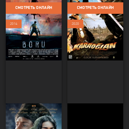
СМОТРЕТЬ ОНЛАЙН
СМОТРЕТЬ ОНЛАЙН
2014
2020
Соединившиеся души
Турки идут: Меч
Фильмы / Драма /
справедливости
Исторический
Фильмы / Драма / Боевик /
Исторический