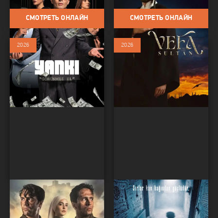
Исторический / Триллер
СМОТРЕТЬ ОНЛАЙН
СМОТРЕТЬ ОНЛАЙН
2026
2026
Пятнадцатые
Семья Палу: Темная
Сериалы / Драма / Мелодрама /
спираль
Исторический / Военный / Про
Сериалы / Сериалы 2026 /