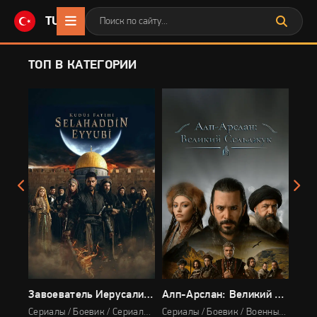
TURKONLINE
.CC
ТОП В КАТЕГОРИИ
Мехмед: Султан Завоевателей
Завоеватель Иерусалима: Салахаддин Айюби
Алп-Арслан: Великий Сельджук
Сериалы / Драма / Военный / Сериалы 2024 / Исторический / Про войну / Про Османскую империю
Сериалы / Боевик / Сериалы 2023 / Драма / Военный / Исторический / Про войну / Про Османскую империю
Сериалы / Боевик / Военный / Исторический