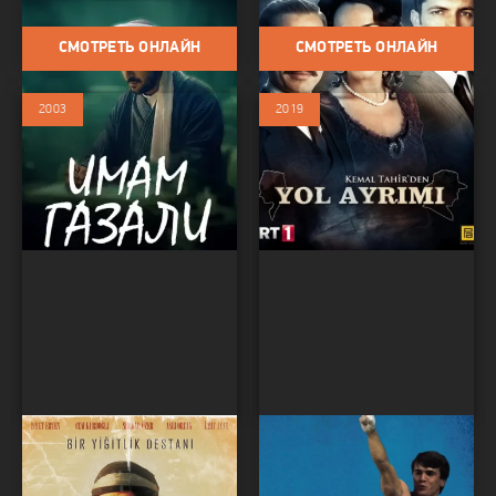
Исторический
СМОТРЕТЬ ОНЛАЙН
СМОТРЕТЬ ОНЛАЙН
2003
2019
Хекимоглу
Турецкий Геркулес
Сериалы / Драма / Боевик /
Фильмы / Драма / Биография /
Исторический
Исторический