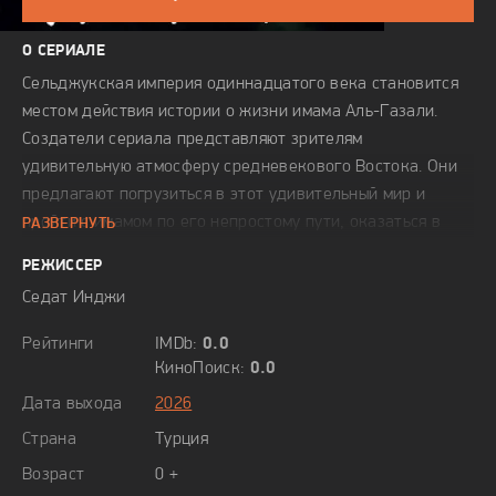
О СЕРИАЛЕ
Сельджукская империя одиннадцатого века становится
местом действия истории о жизни имама Аль-Газали.
Создатели сериала представляют зрителям
удивительную атмосферу средневекового Востока. Они
предлагают погрузиться в этот удивительный мир и
пройти с имамом по его непростому пути, оказаться в
РАЗВЕРНУТЬ
самом центре не только дворцовых интриг, но и
РЕЖИССЕР
переворота в общественном сознании. Ведь это то
Седат Инджи
время, когда религиозные течения ислама были полны
самых разных сложных моментов. Философские споры
Рейтинги
IMDb:
0.0
начинают перерастать в кровавые конфликты, и такая
КиноПоиск:
0.0
перспектива пугает главного героя.
Дата выхода
2026
Страна
Турция
Возраст
0 +