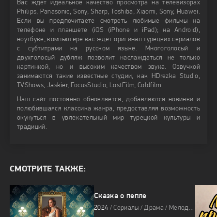
Вас ждет идеальное качество просмотра на телевизорах
Philips, Panasonic, Sony, Sharp, Toshiba, Xiaomi, Sony, Huawei.
Если вы предпочитаете смотреть любимые фильмы на
телефоне и планшете (iOS (iPhone и iPad); на Android),
ноутбуке, компьютере вас ждет оригинал турецких сериалов
с субтитрами на русском языке. Многоголосый и
двухголосый дубляж позволит наслаждаться не только
картинкой, но и высоким качеством звука. Озвучкой
занимаются такие известные студии, как HDrezka Studio,
TVShows, Jaskier, FocusStudio, LostFilm, Coldfilm.
Наш сайт постоянно обновляется, добавляются новинки и
полюбившаяся классика жанра, предоставляя возможность
окунуться в увлекательный мир турецкой культуры и
традиций.
СМОТРИТЕ ТАКЖЕ:
Сказка о пепле
2024
/ Сериалы / Драма / Мелодрама / Сериалы 2024 / Про любовь / Про предательство / Про семью / Мини-сериалы