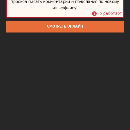
которые он принес в массы, смогли изменить понимание
просьба писать комментарии и пожелания по новому
интерфейсу!
ислама среди людей того времени и направили их по
Не работает?
верному пути. Этот сериал повествует о том, как
глубокие сомнения одного человека породили новую
СМОТРЕТЬ ОНЛАЙН
уверенность для многих последующих поколений.