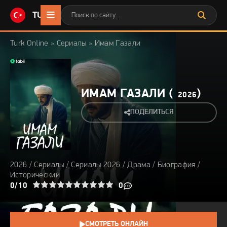
TURKONLINE
.CC
Turk Online
»
Сериалы
» Имам Газали
ИМАМ ГАЗАЛИ (
)
2026
ПОДЕЛИТЬСЯ
2026
/
Сериалы
/
Сериалы 2026
/
Драма
/
Биография
/
Исторический
3
4
0/10
5
6
7
8
9
10
0
СМОТРЕТЬ ОНЛАЙН