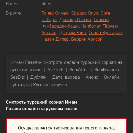
Главному герою приходится сражаться сразу на
Время
60 м.
нескольких фронтах. Помимо того, что он старается
В ролях
Танер Олмез
,
Юрдаэр Окур
,
Озге
осмыслить для себя то, что происходит с миром вокруг
Озберк
,
Джанер Шахин
,
Теоман
него, он также понимает, что и сам далеко не идеальный
Кумбараджибаши
,
Канболат Гёркем
человек. Его желания бывают совершенно
Арслан
,
Деврим Эвин
,
Селен Куртаран
,
неправильными, и он должен научиться бороться с ними.
Назан Дипер
,
Беррин Арисой
Заблуждения людей оказываются настолько велики и
сложны, что вера оказывается бессильна.
«Имам Газали» смотреть онлайн турецкий сериал на
русском языке | AveTurk | BeniAffet | BeniBirakma |
SesDizi | Дубляж | Дата выхода | Анонс | Онлайн |
Личная драма Аль-Газали постепенно обретает
Субтитры | Русская озвучка
исторический масштаб. Его духовные поиски постепенно
становятся тем, что превращает его в ту личность,
Смотреть турецкий сериал Имам
которая известна многим последователям ислама. Он
Газали онлайн на русском языке
стал человеком, который прошел совершенно непростой
путь, и на нем он познал как грани самого себя, так и ту
религию, которая была так близка ему. Те размышления,
Осуществляется тестирование нового плеера,