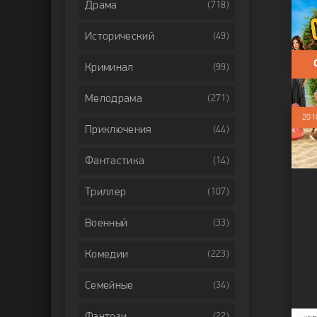
Фильм
Драма
(718)
Коме
Исторический
(49)
Криминал
(99)
Мелодрама
(271)
201
Приключения
(44)
Фантастика
(14)
Триллер
(107)
Военный
(33)
Комедии
(223)
Семейные
(34)
Фэнтези
(22)