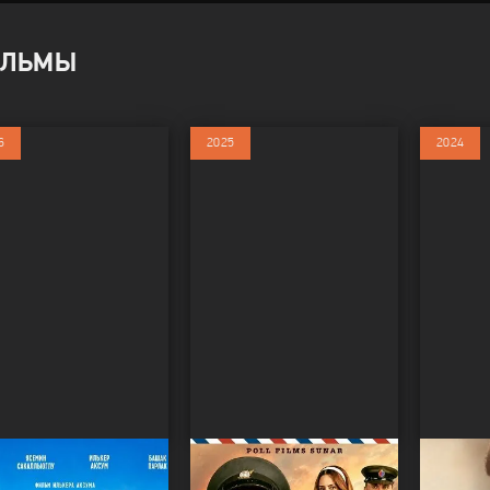
ЛЬМЫ
6
2025
2024
стливы ли мы?
Смотрите, почтальон
Фидан