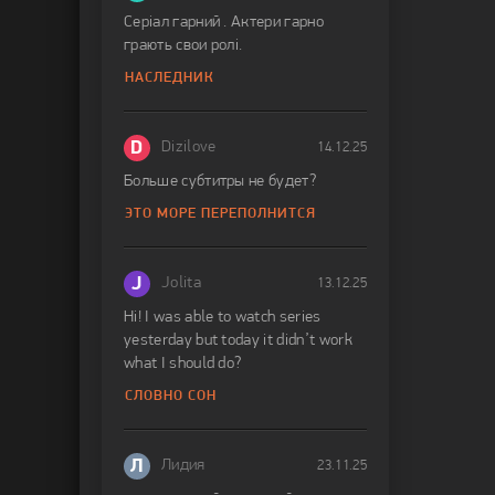
Серіал гарний . Актери гарно
грають свои ролі.
НАСЛЕДНИК
D
Dizilove
14.12.25
Больше субтитры не будет?
ЭТО МОРЕ ПЕРЕПОЛНИТСЯ
J
Jolita
13.12.25
Hi! I was able to watch series
yesterday but today it didn’t work
what I should do?
СЛОВНО СОН
Л
Лидия
23.11.25