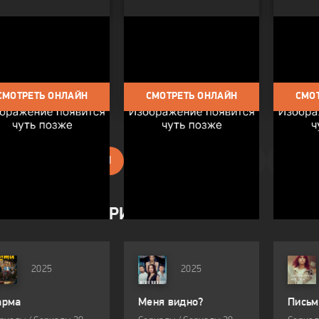
яченница
Адиле Нашит
Помни 
ы / Фильмы 2025 /
Фильмы / Драма / Биография /
Фильмы
ии / Про семью / Про
Фильмы 2025
вь
СМОТРЕТЬ ОНЛАЙН
СМОТРЕТЬ ОНЛАЙН
СМО
1
2
3
4
5
6
7
8
НОВЛЕНИЯ СЕРИАЛОВ:
2025
2025
арма
Меня видно?
Письм