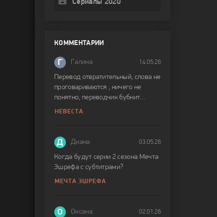
Сериалы 2020
КОММЕНТАРИИ
Г
Галина
14.05.26
Перевод отвратительный, слова не
проговариваются , ничего не
понятно, переводчик бубнит
невнятно
НЕВЕСТА
Д
Диана
03.05.26
Когда будут серии 2 сезона Мечта
Эшрефа с субтитрами?
МЕЧТА ЭШРЕФА
О
Оксана
02.01.26