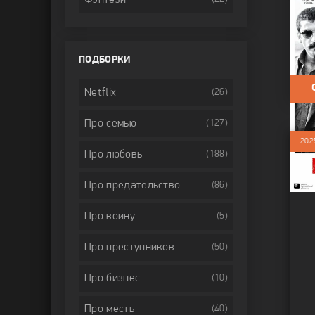
Пут
Фильм
Трил
ПОДБОРКИ
Netflix
(26)
Про семью
(127)
202
Про любовь
(188)
Про предательство
(86)
Про войну
(5)
Про преступников
(50)
Про бизнес
(10)
Про месть
(40)