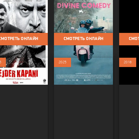
ь дракона
Божественная
Летний
ы / Боевик / Криминал /
Фильмы / 
комедия
лер
Мелодрама
Фильмы / Фильмы 2025 /
любовь / 
Драма
СМОТРЕТЬ ОНЛАЙН
СМОТРЕТЬ ОНЛАЙН
СМО
5
2025
2018