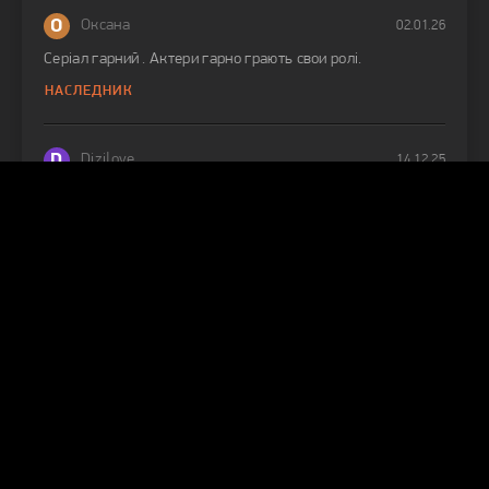
О
Оксана
02.01.26
Серіал гарний . Актери гарно грають свои ролі.
НАСЛЕДНИК
D
Dizilove
14.12.25
Больше субтитры не будет?
ЭТО МОРЕ ПЕРЕПОЛНИТСЯ
J
Jolita
13.12.25
Hi! I was able to watch series yesterday but today it didn’t
work what I should do?
СЛОВНО СОН
Л
Лидия
23.11.25
очень нудный и скучный сериал, не рекомендую к