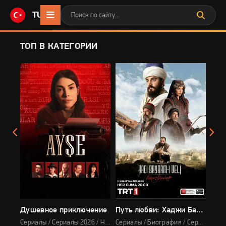
TURKONLINE
.CC
ТОП В КАТЕГОРИИ
Душевное приключение
Путь любви: Хаджи Байрами Вели
Юну
Сериалы / Драма / Биография / Сериалы 2026
Сериалы / Сериалы 2026 / Новинки / Биография / Мини-сериалы
Сериалы / Биография / Сериалы 2022 / Исторический / Драма / Про Османскую империю