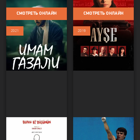
Исторический
сериалы
СМОТРЕТЬ ОНЛАЙН
СМОТРЕТЬ ОНЛАЙН
2021
2019
Подумай об этом
Турецкий Геркулес
Фильмы / Драма / Детектив /
Фильмы / Драма / Биография /
Биография
Исторический